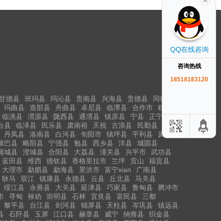
QQ在线咨询
咨询热线
18518183120
甘德县
班玛县
玛沁县
贵南县
兴海县
贵德县
同德县
玛曲县
迭部县
舟曲县
卓尼县
临潭县
合作市
积石山
临洮县
渭源县
陇西县
通渭县
镇原县
宁县
正宁县
台县
临泽县
民乐县
肃南裕
天祝
古浪县
民勤县
丹凤县
洛南县
白河县
旬阳市
镇坪县
平利县
岚皋县
镇巴县
略阳县
宁强县
勉县
西乡县
洋县
城固县
蒲城县
澄城县
合阳县
大荔县
潼关县
兴平市
武功县
蓝田县
维西
德钦县
香格里拉市
兰坪
贡山
福贡县
大理市
勐腊县
勐海县
景洪市
富宁xian
广南县
耿马
双江
镇康县
永德县
云县
丘北县
马关县
绥江县
永善县
大关县
延津县
巧家县
鲁甸县
腾冲市
市
寻甸
禄劝
崇明县
石林
宜良县
富民县
三都
黎平县
台江县
剑河县
锦屏县
天柱县
岑巩县
镇远县
县
石阡县
玉屏
江口县
赫章县
威宁
纳雍县
织金县