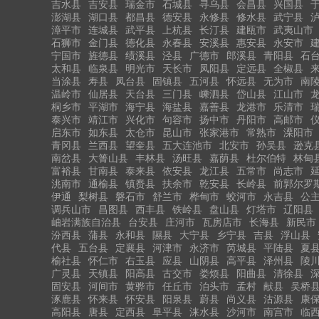
吉水县
吉安县
瑞金市
石城县
寻乌县
会昌县
兴国县
澎湖县
湖口县
都昌县
德安县
永修县
修水县
武宁县
漳平市
连城县
武平县
上杭县
长汀县
建瓯市
武夷山市
石狮市
金门县
德化县
永春县
安溪县
惠安县
永安市
宁国市
旌德县
绩溪县
泾县
广德市
郎溪县
青阳县
石
太和县
临泉县
明光市
天长市
凤阳县
定远县
全椒县
当涂县
寿县
凤台县
固镇县
五河县
怀远县
无为市
南
温岭市
仙居县
天台县
三门县
嵊泗县
岱山县
江山市
桐乡市
平湖市
海宁县
海盐县
嘉善县
龙港市
乐清市
泰兴市
靖江市
兴化市
句容市
扬中市
丹阳市
高邮市
启东市
如东县
太仓市
昆山市
张家港市
常熟市
溧阳市
青冈县
兰西县
望奎县
五大连池市
北安市
孙吴县
逊克
南岔县
大箐山县
丰林县
汤旺县
嘉荫县
杜尔伯特
林甸
富裕县
甘南县
泰来县
依安县
龙江县
五常市
尚志市
洮南市
通榆县
镇赉县
扶余市
乾安县
长岭县
前郭尔罗
伊通
梨树县
磐石市
舒兰市
桦甸市
蛟河市
永吉县
公
调兵山市
昌图县
西丰县
铁岭县
盘山县
灯塔市
辽阳县
岫岩满族自治县
台安县
庄河市
瓦房店市
长海县
新民市
汾西县
蒲县
永和县
隰县
大宁县
乡宁县
吉县
浮山县
代县
五台县
定襄县
河津市
永济市
芮城县
平陆县
夏
榆社县
怀仁市
右玉县
应县
山阴县
高平县
泽州县
陵
广灵县
天镇县
阳高县
古交市
娄烦县
阳曲县
清徐县
固安县
河间市
黄骅市
任丘市
泊头市
孟村
献县
吴桥
涿鹿县
怀来县
怀安县
阳泉县
蔚县
尚义县
沽源县
康
高阳县
唐县
定西县
阜平县
涞水县
沙河市
南宫市
临