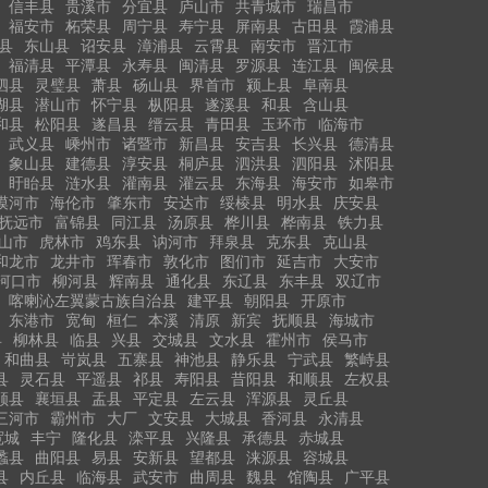
信丰县
贵溪市
分宜县
庐山市
共青城市
瑞昌市
福安市
柘荣县
周宁县
寿宁县
屏南县
古田县
霞浦县
县
东山县
诏安县
漳浦县
云霄县
南安市
晋江市
福清县
平潭县
永寿县
闽清县
罗源县
连江县
闽侯县
泗县
灵璧县
萧县
砀山县
界首市
颍上县
阜南县
湖县
潜山市
怀宁县
枞阳县
遂溪县
和县
含山县
和县
松阳县
遂昌县
缙云县
青田县
玉环市
临海市
武义县
嵊州市
诸暨市
新昌县
安吉县
长兴县
德清县
象山县
建德县
淳安县
桐庐县
泗洪县
泗阳县
沭阳县
盱眙县
涟水县
灌南县
灌云县
东海县
海安市
如皋市
漠河市
海伦市
肇东市
安达市
绥棱县
明水县
庆安县
抚远市
富锦县
同江县
汤原县
桦川县
桦南县
铁力县
山市
虎林市
鸡东县
讷河市
拜泉县
克东县
克山县
和龙市
龙井市
珲春市
敦化市
图们市
延吉市
大安市
河口市
柳河县
辉南县
通化县
东辽县
东丰县
双辽市
喀喇沁左翼蒙古族自治县
建平县
朝阳县
开原市
东港市
宽甸
桓仁
本溪
清原
新宾
抚顺县
海城市
县
柳林县
临县
兴县
交城县
文水县
霍州市
侯马市
和曲县
岢岚县
五寨县
神池县
静乐县
宁武县
繁峙县
县
灵石县
平遥县
祁县
寿阳县
昔阳县
和顺县
左权县
顺县
襄垣县
盂县
平定县
左云县
浑源县
灵丘县
三河市
霸州市
大厂
文安县
大城县
香河县
永清县
宽城
丰宁
隆化县
滦平县
兴隆县
承德县
赤城县
蠡县
曲阳县
易县
安新县
望都县
涞源县
容城县
县
内丘县
临海县
武安市
曲周县
魏县
馆陶县
广平县