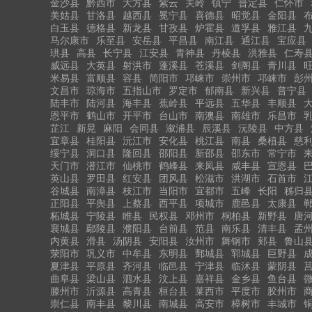
金沙县
黔西市
大方县
紫云
关岭
镇宁
普定县
仁怀市
美姑县
甘洛县
越西县
冕宁县
喜德县
昭觉县
金阳县
白玉县
德格县
新龙县
甘孜县
炉霍县
道孚县
雅江县
马尔康市
乐至县
安岳县
平昌县
南江县
通江县
宝应县
珙县
高县
长宁县
江安县
青神县
丹棱县
洪雅县
仁寿
威远县
大英县
射洪市
蓬溪县
苍溪县
剑阁县
青川县
米易县
富顺县
容县
简阳市
邛崃市
崇州市
邛崃市
彭
文昌市
琼海市
五指山市
罗定市
郁南县
新兴县
普宁县
陆丰市
陆河县
海丰县
蕉岭县
平远县
五华县
丰顺县
恩平市
鹤山市
开平市
台山市
南澳县
南雄市
乐昌市
芷江
新晃
麻阳
会同县
溆浦县
辰溪县
沅陵县
中方县
宜章县
桂阳县
沅江市
安化县
桃江县
南县
桑植县
慈
绥宁县
洞口县
隆回县
邵阳县
新邵县
邵东市
常宁市
天门市
潜江市
仙桃市
鹤峰县
来凤县
咸丰县
宣恩县
英山县
罗田县
红安县
团风县
松滋市
洪湖市
石首市
谷城县
南漳县
枝江市
当阳市
宜都市
五峰
长阳
秭归
正阳县
平舆县
上蔡县
西平县
项城市
鹿邑县
太康县
柘城县
宁陵县
睢县
民权县
邓州市
桐柏县
新野县
唐
襄城县
鄢陵县
濮阳县
台前县
范县
南乐县
清丰县
孟
内黄县
滑县
汤阴县
安阳县
汝州市
舞钢市
郏县
鲁山
荥阳市
巩义市
中牟县
东明县
鄄城县
郓城县
巨野县
夏津县
平原县
齐河县
临邑县
宁津县
临沭县
蒙阴县
曲阜县
梁山县
泗水县
汶上县
嘉祥县
金乡县
鱼台县
滕州市
沂源县
高青县
桓台县
莱西市
平度市
胶州市
崇仁县
南丰县
黎川县
南城县
高安市
樟树市
丰城市