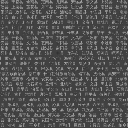
于都县
宁都县
全南县
定南县
龙南县
安远县
崇义县
上犹县
大余县
泸溪县
上栗县
莲花县
乐平县
浮梁县
进贤县
安义县
南昌县
福鼎市
邵武县
政和县
松溪县
光泽县
浦城县
顺昌县
华安县
平和县
南靖
建宁县
泰宁县
将乐县
尤溪县
大田县
宁化县
清流县
明溪县
仙游县
台县
东至县
利辛县
蒙城县
涡阳县
霍山县
金寨县
舒城县
霍邱县
来安县
祁门县
黟县
休宁县
歙县
桐城市
岳西县
望江县
宿松县
太
陵县
巢湖市
庐江县
肥西县
肥东县
长丰县
龙泉市
景宁
庆元县
云
龙游县
开化县
常山县
永康市
东阳市
义乌市
兰溪市
磐安县
浦江县
瑞安县
泰顺县
文成县
苍南县
平阳县
永嘉县
慈溪市
余姚市
宁海县
仪征市
宝应县
东台市
建湖县
射阳县
阜宁县
滨海县
响水县
金湖县
邳州市
新沂市
睢宁县
沛县
丰县
宜兴市
江阴市
塔河县
呼玛县
县
嫩江市
东宁市
穆棱市
宁安市
海林市
绥芬河市
林口县
勃利县
县
肇源县
肇州县
饶河县
宝清县
友谊县
集贤县
绥滨县
萝北县
密
延寿县
通河县
木兰县
巴彦县
宾县
方正县
伊兰县
安图县
汪清县
斯蒙古族自治县
临江市
长白朝鲜族自治县
靖宇县
抚松县
集安市
梅
主岭市
德惠市
榆树市
农安县
兴城市
建昌县
绥中县
凌源市
北票市
彰武县
阜新
大石桥市
盖州市
北镇市
凌海市
义县
黑山县
凤城市
法库县
康平县
汾阳市
孝义市
交口县
中山县
方山县
岚县
石楼
安泽县
古县
洪洞县
襄汾县
翼城县
曲沃县
原平市
偏关县
保德县
县
垣曲县
绛县
新绛县
稷山县
闻喜县
万荣县
临猗县
介休市
灵石
川县
阳城县
沁水县
沁源县
沁县
武乡县
长子县
壶关县
黎城县
平
深州市
阜城县
景县
故城县
安平县
饶阳县
武强县
武邑县
枣强县
县
南皮县
肃宁县
盐山县
海兴县
东光县
青县
沧县
平泉市
围场
保县
张北县
高碑店市
安国市
定州市
涿州市
雄县
博野县
顺平县
西县
清河
威县
平乡县
广宗县
新和县
巨鹿县
宁晋县
隆尧县
柏乡