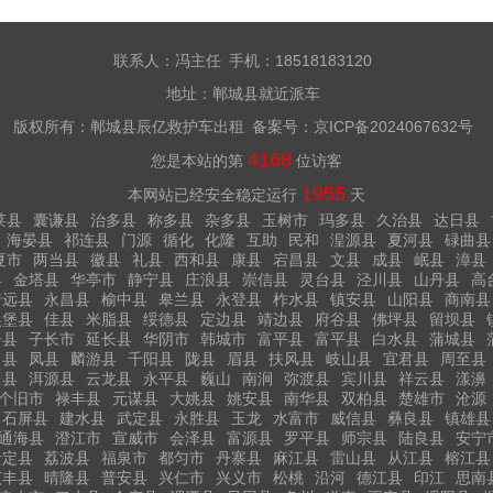
联系人：冯主任 手机：18518183120
地址：郸城县就近派车
版权所有：郸城县辰亿救护车出租 备案号：
京ICP备2024067632号
4168
您是本站的第
位访客
1955
本网站已经安全稳定运行
天
莱县
囊谦县
治多县
称多县
杂多县
玉树市
玛多县
久治县
达日县
海晏县
祁连县
门源
循化
化隆
互助
民和
湟源县
夏河县
碌曲县
夏市
两当县
徽县
礼县
西和县
康县
宕昌县
文县
成县
岷县
漳县
县
金塔县
华亭市
静宁县
庄浪县
崇信县
灵台县
泾川县
山丹县
高
靖远县
永昌县
榆中县
皋兰县
永登县
柞水县
镇安县
山阳县
商南县
吴堡县
佳县
米脂县
绥德县
定边县
靖边县
府谷县
佛坪县
留坝县
丹县
子长市
延长县
华阴市
韩城市
富平县
富平县
白水县
蒲城县
白县
凤县
麟游县
千阳县
陇县
眉县
扶风县
岐山县
宜君县
周至县
川县
洱源县
云龙县
永平县
巍山
南涧
弥渡县
宾川县
祥云县
漾濞
个旧市
禄丰县
元谋县
大姚县
姚安县
南华县
双柏县
楚雄市
沧源
石屏县
建水县
武定县
永胜县
玉龙
水富市
威信县
彝良县
镇雄县
通海县
澄江市
宣威市
会泽县
富源县
罗平县
师宗县
陆良县
安宁
贵定县
荔波县
福泉市
都匀市
丹寨县
麻江县
雷山县
从江县
榕江县
贞丰县
晴隆县
普安县
兴仁市
兴义市
松桃
沿河
德江县
印江
思南