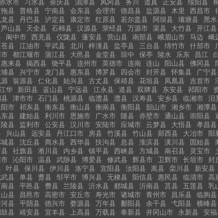
赤水市
习水县
余庆县
湄潭县
凤冈县
务川
道真
正安县
绥阳县
布拖县
普格县
宁南县
会东县
会理市
德昌县
盐源县
木里
西昌市
九龙县
丹巴县
泸定县
康定市
红原县
若尔盖县
阿坝县
壤塘县
黑水
芦山县
天全县
石棉县
汉源县
荥经县
万源市
渠县
大竹县
开江县
县
阆中市
西充县
仪陇县
蓬安县
营山县
南部县
峨眉山市
马边
峨
旺苍县
江油市
平武县
北川
梓潼县
盐亭县
三台县
绵竹市
什邡市
州市
都江堰市
蒲江县
大邑县
金堂县
琼中
保亭
陵水
乐东
昌江
惠来县
揭西县
饶平县
连州市
英德市
连南
连山
阳山县
佛冈县
大埔县
兴宁市
龙门县
惠东县
博罗县
四会市
封开县
怀集县
广宁县
乳源
翁源县
仁化县
始兴县
古丈县
保靖县
花垣县
凤凰县
吉首市
江华
新田县
蓝山县
宁远县
江永县
道县
双牌县
东安县
祁阳市
利县
津市市
石门县
桃源县
临澧县
澧县
汉寿县
安乡县
临湘市
汨
耒阳市
祁东县
衡东县
衡山县
衡南县
衡阳县
韶山市
湘乡市
湘潭县
巴东县
建始县
利川市
恩施市
广水市
随县
赤壁市
通山县
崇阳县
江陵县
监利市
公安县
汉川市
安陆市
应城市
云梦县
大悟县
孝昌县
县
兴山县
远安县
丹江口市
房县
竹溪县
竹山县
郧西县
大冶市
阳
郸城县
沈丘县
商水县
西华县
扶沟县
息县
淮滨县
潢川县
固始县
河县
社旗县
淅川县
内乡县
镇平县
西峡县
方城县
南召县
灵宝市
州市
沁阳市
温县
武陟县
博爱县
修武县
辉县市
卫辉市
长垣市
封
县
叶县
保川县
伊川县
洛宁县
宜阳县
汝阳县
嵩县
栾川县
新安县
成武县
单县
曹县
邹平市
博兴县
无棣县
阳信县
惠民县
临清市
高
莒南县
平邑县
费县
兰陵县
沂水县
郯城县
沂南县
莒县
五莲县
乳
微山县
昌邑市
高密市
安丘市
寿光市
诸城市
青州市
昌乐县
临朐县
商河县
平阴县
德兴市
婺源县
万年县
鄱阳县
余干县
弋阳县
横峰县
铜鼓县
靖安县
宜丰县
上高县
万载县
奉新县
井冈山市
永新县
安福