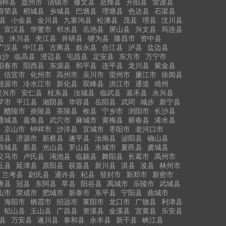
桐梓县
盘州市
清镇市
修文县
息烽县
开阳县
雷波县
得荣县
稻城县
乡城县
巴塘县
理塘县
色达县
石渠县
县
小金县
金川县
九寨沟县
松潘县
茂县
理县
汶川县
宣汉县
华蓥市
邻水县
岳池县
屏山县
兴文县
筠连县
边
沐川县
夹江县
井研县
犍为县
隆昌市
资中县
广汉县
中江县
古蔺县
叙永县
合江县
泸县
盐边县
白沙
临高县
澄迈县
屯昌县
定安县
东方市
万宁市
阳春市
阳西县
东源县
和平县
连平县
龙川县
紫金县
信宜市
化州市
高州市
吴川市
雷州市
廉江市
徐闻县
涟源市
冷水江市
新化县
双峰县
洪江市
通道
靖州
资兴市
安仁县
桂东县
汝城县
临武县
嘉禾县
永兴县
罗市
平江县
湘阴县
华容县
岳阳县
武冈
城步
新宁县
醴陵市
炎陵县
茶陵县
攸县
宁乡市
浏阳市
长沙县
通城县
嘉鱼县
武穴市
麻城市
黄梅县
蕲春县
浠水县
京山市
钟祥市
沙洋县
宜城市
枣阳市
老河口市
新县
济源市
新蔡县
遂平县
汝南县
泌阳县
确山县
商城县
新县
光山县
罗山县
永城市
夏邑县
虞城县
义马市
卢氏县
渑池县
临颍县
舞阳县
长葛市
禹州市
丘县
延津县
原阳县
获嘉县
新川县
淇县
浚县
林州市
兰考县
尉氏县
通许县
杞县
登封市
新郑市
新密市
唐县
冠县
东阿县
莘县
阳谷县
禹城市
乐陵市
武城县
山市
荣成市
肥城市
新泰市
东平县
宁阳县
曲城市
海阳市
栖霞市
招远市
莱阳市
龙口市
广饶县
利津县
铅山县
玉山县
广昌县
资溪县
金溪县
宜黄县
乐安县
县
万安县
遂川县
泰和县
永丰县
新干县
峡江县