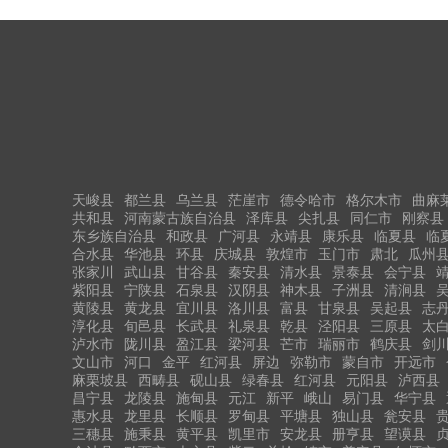
天峻县
都兰县
乌兰县
茫崖市
德令哈市
格尔木市
曲麻
共和县
河南蒙古族自治县
泽库县
尖扎县
同仁市
刚察县
东乡族自治县
和政县
广河县
永靖县
康乐县
临夏县
临
合水县
华池县
环县
庆城县
敦煌市
玉门市
肃北
瓜州
张家川
武山县
甘谷县
秦安县
清水县
景泰县
会宁县
紫阳县
宁陕县
石泉县
汉阴县
神木县
子洲县
清涧县
黄陵县
黄龙县
宜川县
洛川县
富县
甘泉县
吴起县
志
淳化县
旬邑县
长武县
礼泉县
乾县
泾阳县
三原县
太
泸水市
陇川县
盈江县
梁河县
芒市
瑞丽市
鹤庆县
剑
文山市
河口
金平
红河县
屏边
弥勒市
蒙自市
开远市
麻栗坡县
西畴县
砚山县
绿春县
红河县
元阳县
泸西县
昌宁县
龙陵县
施甸县
元江
新平
峨山
易门县
华宁县
惠水县
龙里县
长顺县
罗甸县
平塘县
独山县
瓮安县
三穗县
施秉县
黄平县
凯里市
安龙县
册亨县
望谟县