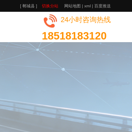
[ 郸城县 ]
切换分站
网站地图
|
xml
|
百度推送
24小时咨询热线
18518183120