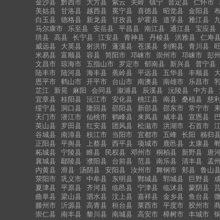
金沙县
黔西市
大方县
紫云
关岭
镇宁
普定县
仁怀市
美姑县
甘洛县
越西县
冕宁县
喜德县
昭觉县
金阳县
白玉县
德格县
新龙县
甘孜县
炉霍县
道孚县
雅江县
马尔康市
乐至县
安岳县
平昌县
南江县
通江县
宝应县
珙县
高县
长宁县
江安县
青神县
丹棱县
洪雅县
仁寿
威远县
大英县
射洪市
蓬溪县
苍溪县
剑阁县
青川县
米易县
富顺县
容县
简阳市
邛崃市
崇州市
邛崃市
彭
文昌市
琼海市
五指山市
罗定市
郁南县
新兴县
普宁县
陆丰市
陆河县
海丰县
蕉岭县
平远县
五华县
丰顺县
恩平市
鹤山市
开平市
台山市
南澳县
南雄市
乐昌市
芷江
新晃
麻阳
会同县
溆浦县
辰溪县
沅陵县
中方县
宜章县
桂阳县
沅江市
安化县
桃江县
南县
桑植县
慈
绥宁县
洞口县
隆回县
邵阳县
新邵县
邵东市
常宁市
天门市
潜江市
仙桃市
鹤峰县
来凤县
咸丰县
宣恩县
英山县
罗田县
红安县
团风县
松滋市
洪湖市
石首市
谷城县
南漳县
枝江市
当阳市
宜都市
五峰
长阳
秭归
正阳县
平舆县
上蔡县
西平县
项城市
鹿邑县
太康县
柘城县
宁陵县
睢县
民权县
邓州市
桐柏县
新野县
唐
襄城县
鄢陵县
濮阳县
台前县
范县
南乐县
清丰县
孟
内黄县
滑县
汤阴县
安阳县
汝州市
舞钢市
郏县
鲁山
荥阳市
巩义市
中牟县
东明县
鄄城县
郓城县
巨野县
夏津县
平原县
齐河县
临邑县
宁津县
临沭县
蒙阴县
曲阜县
梁山县
泗水县
汶上县
嘉祥县
金乡县
鱼台县
滕州市
沂源县
高青县
桓台县
莱西市
平度市
胶州市
崇仁县
南丰县
黎川县
南城县
高安市
樟树市
丰城市