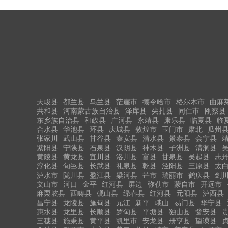
天峻县
都兰县
乌兰县
茫崖市
德令哈市
格尔木市
曲麻
共和县
河南蒙古族自治县
泽库县
尖扎县
同仁市
刚察县
东乡族自治县
和政县
广河县
永靖县
康乐县
临夏县
临
合水县
华池县
环县
庆城县
敦煌市
玉门市
肃北
瓜州
张家川
武山县
甘谷县
秦安县
清水县
景泰县
会宁县
紫阳县
宁陕县
石泉县
汉阴县
神木县
子洲县
清涧县
黄陵县
黄龙县
宜川县
洛川县
富县
甘泉县
吴起县
志
淳化县
旬邑县
长武县
礼泉县
乾县
泾阳县
三原县
太
泸水市
陇川县
盈江县
梁河县
芒市
瑞丽市
鹤庆县
剑
文山市
河口
金平
红河县
屏边
弥勒市
蒙自市
开远市
麻栗坡县
西畴县
砚山县
绿春县
红河县
元阳县
泸西县
昌宁县
龙陵县
施甸县
元江
新平
峨山
易门县
华宁县
惠水县
龙里县
长顺县
罗甸县
平塘县
独山县
瓮安县
三穗县
施秉县
黄平县
凯里市
安龙县
册亨县
望谟县