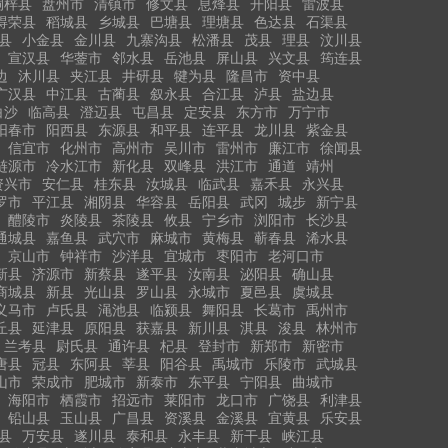
桐梓县
盘州市
清镇市
修文县
息烽县
开阳县
雷波县
得荣县
稻城县
乡城县
巴塘县
理塘县
色达县
石渠县
县
小金县
金川县
九寨沟县
松潘县
茂县
理县
汶川县
宣汉县
华蓥市
邻水县
岳池县
屏山县
兴文县
筠连县
边
沐川县
夹江县
井研县
犍为县
隆昌市
资中县
广汉县
中江县
古蔺县
叙永县
合江县
泸县
盐边县
白沙
临高县
澄迈县
屯昌县
定安县
东方市
万宁市
阳春市
阳西县
东源县
和平县
连平县
龙川县
紫金县
信宜市
化州市
高州市
吴川市
雷州市
廉江市
徐闻县
涟源市
冷水江市
新化县
双峰县
洪江市
通道
靖州
资兴市
安仁县
桂东县
汝城县
临武县
嘉禾县
永兴县
罗市
平江县
湘阴县
华容县
岳阳县
武冈
城步
新宁县
醴陵市
炎陵县
茶陵县
攸县
宁乡市
浏阳市
长沙县
通城县
嘉鱼县
武穴市
麻城市
黄梅县
蕲春县
浠水县
京山市
钟祥市
沙洋县
宜城市
枣阳市
老河口市
新县
济源市
新蔡县
遂平县
汝南县
泌阳县
确山县
商城县
新县
光山县
罗山县
永城市
夏邑县
虞城县
义马市
卢氏县
渑池县
临颍县
舞阳县
长葛市
禹州市
丘县
延津县
原阳县
获嘉县
新川县
淇县
浚县
林州市
兰考县
尉氏县
通许县
杞县
登封市
新郑市
新密市
唐县
冠县
东阿县
莘县
阳谷县
禹城市
乐陵市
武城县
山市
荣成市
肥城市
新泰市
东平县
宁阳县
曲城市
海阳市
栖霞市
招远市
莱阳市
龙口市
广饶县
利津县
铅山县
玉山县
广昌县
资溪县
金溪县
宜黄县
乐安县
县
万安县
遂川县
泰和县
永丰县
新干县
峡江县