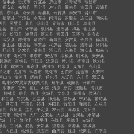
信丰县
贵溪市
分宜县
庐山市
共青城市
瑞昌市
福安市
柘荣县
周宁县
寿宁县
屏南县
古田县
霞浦县
县
东山县
诏安县
漳浦县
云霄县
南安市
晋江市
福清县
平潭县
永寿县
闽清县
罗源县
连江县
闽侯县
泗县
灵璧县
萧县
砀山县
界首市
颍上县
阜南县
湖县
潜山市
怀宁县
枞阳县
遂溪县
和县
含山县
和县
松阳县
遂昌县
缙云县
青田县
玉环市
临海市
武义县
嵊州市
诸暨市
新昌县
安吉县
长兴县
德清县
象山县
建德县
淳安县
桐庐县
泗洪县
泗阳县
沭阳县
盱眙县
涟水县
灌南县
灌云县
东海县
海安市
如皋市
漠河市
海伦市
肇东市
安达市
绥棱县
明水县
庆安县
抚远市
富锦县
同江县
汤原县
桦川县
桦南县
铁力县
山市
虎林市
鸡东县
讷河市
拜泉县
克东县
克山县
和龙市
龙井市
珲春市
敦化市
图们市
延吉市
大安市
河口市
柳河县
辉南县
通化县
东辽县
东丰县
双辽市
喀喇沁左翼蒙古族自治县
建平县
朝阳县
开原市
东港市
宽甸
桓仁
本溪
清原
新宾
抚顺县
海城市
县
柳林县
临县
兴县
交城县
文水县
霍州市
侯马市
和曲县
岢岚县
五寨县
神池县
静乐县
宁武县
繁峙县
县
灵石县
平遥县
祁县
寿阳县
昔阳县
和顺县
左权县
顺县
襄垣县
盂县
平定县
左云县
浑源县
灵丘县
三河市
霸州市
大厂
文安县
大城县
香河县
永清县
宽城
丰宁
隆化县
滦平县
兴隆县
承德县
赤城县
蠡县
曲阳县
易县
安新县
望都县
涞源县
容城县
县
内丘县
临海县
武安市
曲周县
魏县
馆陶县
广平县