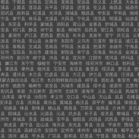
于都县
宁都县
全南县
定南县
龙南县
安远县
崇义县
上犹县
大余县
泸溪县
上栗县
莲花县
乐平县
浮梁县
进贤县
安义县
南昌县
福鼎市
邵武县
政和县
松溪县
光泽县
浦城县
顺昌县
华安县
平和县
南靖
建宁县
泰宁县
将乐县
尤溪县
大田县
宁化县
清流县
明溪县
仙游县
台县
东至县
利辛县
蒙城县
涡阳县
霍山县
金寨县
舒城县
霍邱县
来安县
祁门县
黟县
休宁县
歙县
桐城市
岳西县
望江县
宿松县
太
陵县
巢湖市
庐江县
肥西县
肥东县
长丰县
龙泉市
景宁
庆元县
云
龙游县
开化县
常山县
永康市
东阳市
义乌市
兰溪市
磐安县
浦江县
瑞安县
泰顺县
文成县
苍南县
平阳县
永嘉县
慈溪市
余姚市
宁海县
仪征市
宝应县
东台市
建湖县
射阳县
阜宁县
滨海县
响水县
金湖县
邳州市
新沂市
睢宁县
沛县
丰县
宜兴市
江阴市
塔河县
呼玛县
县
嫩江市
东宁市
穆棱市
宁安市
海林市
绥芬河市
林口县
勃利县
县
肇源县
肇州县
饶河县
宝清县
友谊县
集贤县
绥滨县
萝北县
密
延寿县
通河县
木兰县
巴彦县
宾县
方正县
伊兰县
安图县
汪清县
斯蒙古族自治县
临江市
长白朝鲜族自治县
靖宇县
抚松县
集安市
梅
主岭市
德惠市
榆树市
农安县
兴城市
建昌县
绥中县
凌源市
北票市
彰武县
阜新
大石桥市
盖州市
北镇市
凌海市
义县
黑山县
凤城市
法库县
康平县
汾阳市
孝义市
交口县
中山县
方山县
岚县
石楼
安泽县
古县
洪洞县
襄汾县
翼城县
曲沃县
原平市
偏关县
保德县
县
垣曲县
绛县
新绛县
稷山县
闻喜县
万荣县
临猗县
介休市
灵石
川县
阳城县
沁水县
沁源县
沁县
武乡县
长子县
壶关县
黎城县
平
深州市
阜城县
景县
故城县
安平县
饶阳县
武强县
武邑县
枣强县
县
南皮县
肃宁县
盐山县
海兴县
东光县
青县
沧县
平泉市
围场
保县
张北县
高碑店市
安国市
定州市
涿州市
雄县
博野县
顺平县
西县
清河
威县
平乡县
广宗县
新和县
巨鹿县
宁晋县
隆尧县
柏乡