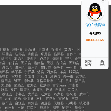
QQ在线咨询
咨询热线
18518183120
甘德县
班玛县
玛沁县
贵南县
兴海县
贵德县
同德县
玛曲县
迭部县
舟曲县
卓尼县
临潭县
合作市
积石山
临洮县
渭源县
陇西县
通渭县
镇原县
宁县
正宁县
台县
临泽县
民乐县
肃南裕
天祝
古浪县
民勤县
丹凤县
洛南县
白河县
旬阳市
镇坪县
平利县
岚皋县
镇巴县
略阳县
宁强县
勉县
西乡县
洋县
城固县
蒲城县
澄城县
合阳县
大荔县
潼关县
兴平市
武功县
蓝田县
维西
德钦县
香格里拉市
兰坪
贡山
福贡县
大理市
勐腊县
勐海县
景洪市
富宁xian
广南县
耿马
双江
镇康县
永德县
云县
丘北县
马关县
绥江县
永善县
大关县
延津县
巧家县
鲁甸县
腾冲市
市
寻甸
禄劝
崇明县
石林
宜良县
富民县
三都
黎平县
台江县
剑河县
锦屏县
天柱县
岑巩县
镇远县
县
石阡县
玉屏
江口县
赫章县
威宁
纳雍县
织金县