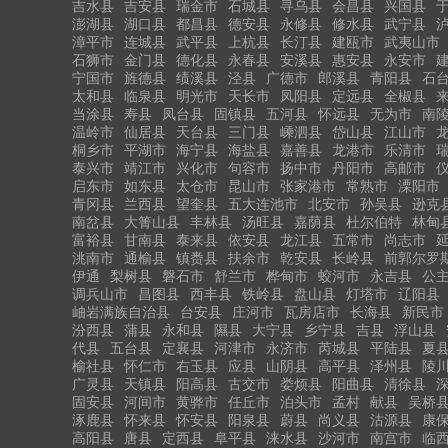
吉水县
吉安县
瑞金市
石城县
寻乌县
会昌县
兴国县
澎湖县
湖口县
都昌县
德安县
永修县
修水县
武宁县
漳平市
连城县
武平县
上杭县
长汀县
建瓯市
武夷山市
石狮市
金门县
德化县
永春县
安溪县
惠安县
永安市
宁国市
旌德县
绩溪县
泾县
广德市
郎溪县
青阳县
石
太和县
临泉县
明光市
天长市
凤阳县
定远县
全椒县
当涂县
寿县
凤台县
固镇县
五河县
怀远县
无为市
南
温岭市
仙居县
天台县
三门县
嵊泗县
岱山县
江山市
桐乡市
平湖市
海宁县
海盐县
嘉善县
龙港市
乐清市
泰兴市
靖江市
兴化市
句容市
扬中市
丹阳市
高邮市
启东市
如东县
太仓市
昆山市
张家港市
常熟市
溧阳市
青冈县
兰西县
望奎县
五大连池市
北安市
孙吴县
逊克
南岔县
大箐山县
丰林县
汤旺县
嘉荫县
杜尔伯特
林甸
富裕县
甘南县
泰来县
依安县
龙江县
五常市
尚志市
洮南市
通榆县
镇赉县
扶余市
乾安县
长岭县
前郭尔罗
伊通
梨树县
磐石市
舒兰市
桦甸市
蛟河市
永吉县
公
调兵山市
昌图县
西丰县
铁岭县
盘山县
灯塔市
辽阳县
岫岩满族自治县
台安县
庄河市
瓦房店市
长海县
新民市
汾西县
蒲县
永和县
隰县
大宁县
乡宁县
吉县
浮山县
代县
五台县
定襄县
河津市
永济市
芮城县
平陆县
夏
榆社县
怀仁市
右玉县
应县
山阴县
高平县
泽州县
陵
广灵县
天镇县
阳高县
古交市
娄烦县
阳曲县
清徐县
固安县
河间市
黄骅市
任丘市
泊头市
孟村
献县
吴桥
涿鹿县
怀来县
怀安县
阳泉县
蔚县
尚义县
沽源县
康
高阳县
唐县
定西县
阜平县
涞水县
沙河市
南宫市
临