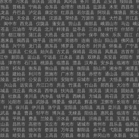
赤水市
习水县
余庆县
湄潭县
凤冈县
务川
道真
正安县
绥阳县
布拖县
普格县
宁南县
会东县
会理市
德昌县
盐源县
木里
西昌市
九龙县
丹巴县
泸定县
康定市
红原县
若尔盖县
阿坝县
壤塘县
黑水
芦山县
天全县
石棉县
汉源县
荥经县
万源市
渠县
大竹县
开江县
县
阆中市
西充县
仪陇县
蓬安县
营山县
南部县
峨眉山市
马边
峨
旺苍县
江油市
平武县
北川
梓潼县
盐亭县
三台县
绵竹市
什邡市
州市
都江堰市
蒲江县
大邑县
金堂县
琼中
保亭
陵水
乐东
昌江
惠来县
揭西县
饶平县
连州市
英德市
连南
连山
阳山县
佛冈县
大埔县
兴宁市
龙门县
惠东县
博罗县
四会市
封开县
怀集县
广宁县
乳源
翁源县
仁化县
始兴县
古丈县
保靖县
花垣县
凤凰县
吉首市
江华
新田县
蓝山县
宁远县
江永县
道县
双牌县
东安县
祁阳市
利县
津市市
石门县
桃源县
临澧县
澧县
汉寿县
安乡县
临湘市
汨
耒阳市
祁东县
衡东县
衡山县
衡南县
衡阳县
韶山市
湘乡市
湘潭县
巴东县
建始县
利川市
恩施市
广水市
随县
赤壁市
通山县
崇阳县
江陵县
监利市
公安县
汉川市
安陆市
应城市
云梦县
大悟县
孝昌县
县
兴山县
远安县
丹江口市
房县
竹溪县
竹山县
郧西县
大冶市
阳
郸城县
沈丘县
商水县
西华县
扶沟县
息县
淮滨县
潢川县
固始县
河县
社旗县
淅川县
内乡县
镇平县
西峡县
方城县
南召县
灵宝市
州市
沁阳市
温县
武陟县
博爱县
修武县
辉县市
卫辉市
长垣市
封
县
叶县
保川县
伊川县
洛宁县
宜阳县
汝阳县
嵩县
栾川县
新安县
成武县
单县
曹县
邹平市
博兴县
无棣县
阳信县
惠民县
临清市
高
莒南县
平邑县
费县
兰陵县
沂水县
郯城县
沂南县
莒县
五莲县
乳
微山县
昌邑市
高密市
安丘市
寿光市
诸城市
青州市
昌乐县
临朐县
商河县
平阴县
德兴市
婺源县
万年县
鄱阳县
余干县
弋阳县
横峰县
铜鼓县
靖安县
宜丰县
上高县
万载县
奉新县
井冈山市
永新县
安福