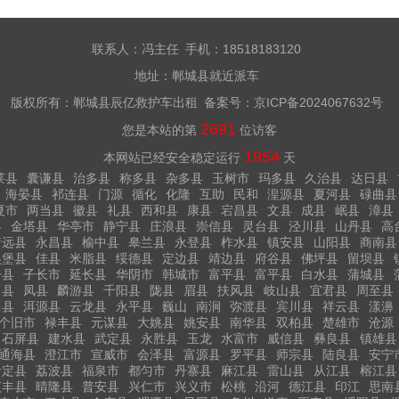
联系人：冯主任 手机：18518183120
地址：郸城县就近派车
版权所有：郸城县辰亿救护车出租 备案号：
京ICP备2024067632号
2691
您是本站的第
位访客
1954
本网站已经安全稳定运行
天
莱县
囊谦县
治多县
称多县
杂多县
玉树市
玛多县
久治县
达日县
海晏县
祁连县
门源
循化
化隆
互助
民和
湟源县
夏河县
碌曲县
夏市
两当县
徽县
礼县
西和县
康县
宕昌县
文县
成县
岷县
漳县
县
金塔县
华亭市
静宁县
庄浪县
崇信县
灵台县
泾川县
山丹县
高
靖远县
永昌县
榆中县
皋兰县
永登县
柞水县
镇安县
山阳县
商南县
吴堡县
佳县
米脂县
绥德县
定边县
靖边县
府谷县
佛坪县
留坝县
丹县
子长市
延长县
华阴市
韩城市
富平县
富平县
白水县
蒲城县
白县
凤县
麟游县
千阳县
陇县
眉县
扶风县
岐山县
宜君县
周至县
川县
洱源县
云龙县
永平县
巍山
南涧
弥渡县
宾川县
祥云县
漾濞
个旧市
禄丰县
元谋县
大姚县
姚安县
南华县
双柏县
楚雄市
沧源
石屏县
建水县
武定县
永胜县
玉龙
水富市
威信县
彝良县
镇雄县
通海县
澄江市
宣威市
会泽县
富源县
罗平县
师宗县
陆良县
安宁
贵定县
荔波县
福泉市
都匀市
丹寨县
麻江县
雷山县
从江县
榕江县
贞丰县
晴隆县
普安县
兴仁市
兴义市
松桃
沿河
德江县
印江
思南