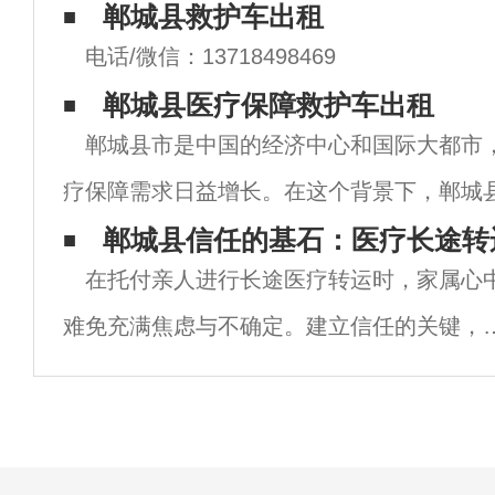
郸城县救护车出租
电话/微信：13718498469
郸城县医疗保障救护车出租
郸城县市是中国的经济中心和国际大都市
疗保障需求日益增长。在这个背景下，郸城
护车出租服务成为了不可或缺的一部分。这
郸城县信任的基石：医疗长途转
在托付亲人进行长途医疗转运时，家属心
受伤的人提供了紧急的医疗救援，帮助他们
难免充满焦虑与不确定。建立信任的关键，
于服务过程的高度透明与操作的绝对规范。
秀的转运服务，会将清晰、及时的沟通和严
谨、标准的流程贯穿始终，让家属安心、知