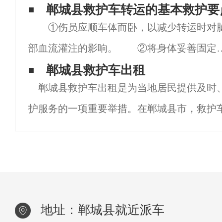
事，你可以简单地处理它们，但如果你遇到
郸城县救护车转运的基本救护要
①伤员应顺车体而卧，以减少转运时对
大的出血，该怎么办，郸城县999救护车跨
部血流灌注的影响。 ②将身体妥善固定
转运告诉你应该做什么紧急措施！1.各种止
平车上，避免剧烈振荡而加重出血和再损
郸城县救护车出租
的
郸城县救护车出租是为当地居民提供及时
伤。 ③上、下坡时要保持伤员的头高位
护服务的一项重要举措。在郸城县市，救护
避免头部充血。 ④做好重伤员转运途中
了一项不可或缺的服务，尤其是在紧急情况
发症的
来可以为病人争取更多的救治时间，从而挽救
地址：郸城县就近派车