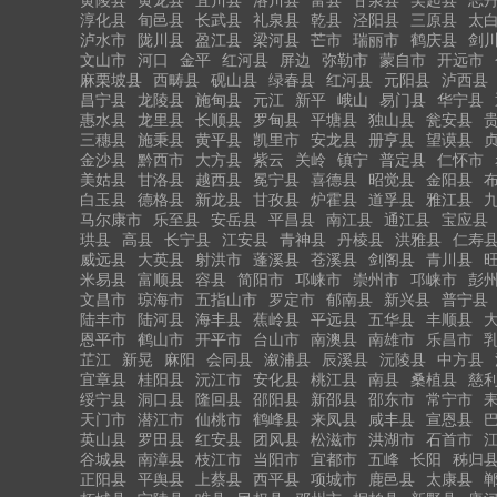
淳化县
旬邑县
长武县
礼泉县
乾县
泾阳县
三原县
太
泸水市
陇川县
盈江县
梁河县
芒市
瑞丽市
鹤庆县
剑
文山市
河口
金平
红河县
屏边
弥勒市
蒙自市
开远市
麻栗坡县
西畴县
砚山县
绿春县
红河县
元阳县
泸西县
昌宁县
龙陵县
施甸县
元江
新平
峨山
易门县
华宁县
惠水县
龙里县
长顺县
罗甸县
平塘县
独山县
瓮安县
三穗县
施秉县
黄平县
凯里市
安龙县
册亨县
望谟县
金沙县
黔西市
大方县
紫云
关岭
镇宁
普定县
仁怀市
美姑县
甘洛县
越西县
冕宁县
喜德县
昭觉县
金阳县
白玉县
德格县
新龙县
甘孜县
炉霍县
道孚县
雅江县
马尔康市
乐至县
安岳县
平昌县
南江县
通江县
宝应县
珙县
高县
长宁县
江安县
青神县
丹棱县
洪雅县
仁寿
威远县
大英县
射洪市
蓬溪县
苍溪县
剑阁县
青川县
米易县
富顺县
容县
简阳市
邛崃市
崇州市
邛崃市
彭
文昌市
琼海市
五指山市
罗定市
郁南县
新兴县
普宁县
陆丰市
陆河县
海丰县
蕉岭县
平远县
五华县
丰顺县
恩平市
鹤山市
开平市
台山市
南澳县
南雄市
乐昌市
芷江
新晃
麻阳
会同县
溆浦县
辰溪县
沅陵县
中方县
宜章县
桂阳县
沅江市
安化县
桃江县
南县
桑植县
慈
绥宁县
洞口县
隆回县
邵阳县
新邵县
邵东市
常宁市
天门市
潜江市
仙桃市
鹤峰县
来凤县
咸丰县
宣恩县
英山县
罗田县
红安县
团风县
松滋市
洪湖市
石首市
谷城县
南漳县
枝江市
当阳市
宜都市
五峰
长阳
秭归
正阳县
平舆县
上蔡县
西平县
项城市
鹿邑县
太康县