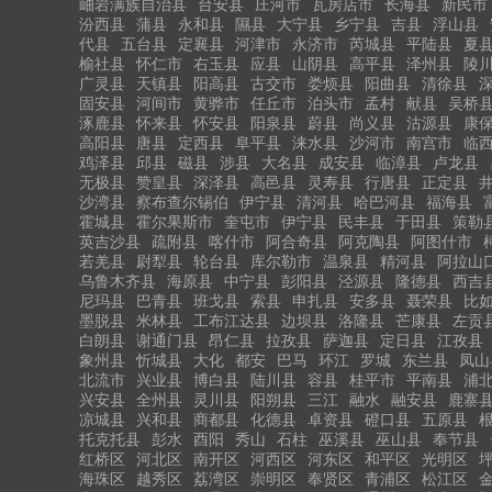
岫岩满族自治县
台安县
庄河市
瓦房店市
长海县
新民市
汾西县
蒲县
永和县
隰县
大宁县
乡宁县
吉县
浮山县
代县
五台县
定襄县
河津市
永济市
芮城县
平陆县
夏
榆社县
怀仁市
右玉县
应县
山阴县
高平县
泽州县
陵
广灵县
天镇县
阳高县
古交市
娄烦县
阳曲县
清徐县
固安县
河间市
黄骅市
任丘市
泊头市
孟村
献县
吴桥
涿鹿县
怀来县
怀安县
阳泉县
蔚县
尚义县
沽源县
康
高阳县
唐县
定西县
阜平县
涞水县
沙河市
南宫市
临
鸡泽县
邱县
磁县
涉县
大名县
成安县
临漳县
卢龙县
无极县
赞皇县
深泽县
高邑县
灵寿县
行唐县
正定县
沙湾县
察布查尔锡伯
伊宁县
清河县
哈巴河县
福海县
霍城县
霍尔果斯市
奎屯市
伊宁县
民丰县
于田县
策勒
英吉沙县
疏附县
喀什市
阿合奇县
阿克陶县
阿图什市
若羌县
尉犁县
轮台县
库尔勒市
温泉县
精河县
阿拉山
乌鲁木齐县
海原县
中宁县
彭阳县
泾源县
隆德县
西吉
尼玛县
巴青县
班戈县
索县
申扎县
安多县
聂荣县
比
墨脱县
米林县
工布江达县
边坝县
洛隆县
芒康县
左贡
白朗县
谢通门县
昂仁县
拉孜县
萨迦县
定日县
江孜县
象州县
忻城县
大化
都安
巴马
环江
罗城
东兰县
凤山
北流市
兴业县
博白县
陆川县
容县
桂平市
平南县
浦
兴安县
全州县
灵川县
阳朔县
三江
融水
融安县
鹿寨
凉城县
兴和县
商都县
化德县
卓资县
磴口县
五原县
托克托县
彭水
酉阳
秀山
石柱
巫溪县
巫山县
奉节县
红桥区
河北区
南开区
河西区
河东区
和平区
光明区
海珠区
越秀区
荔湾区
崇明区
奉贤区
青浦区
松江区