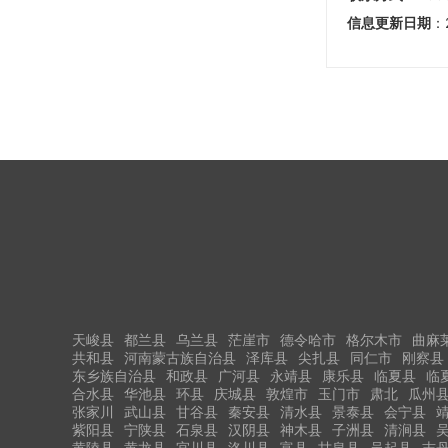
信息更新日期
：
天峻县
都兰县
乌兰县
茫崖市
德令哈市
格尔木市
曲麻
共和县
河南蒙古族自治县
泽库县
尖扎县
同仁市
刚察县
东乡族自治县
和政县
广河县
永靖县
康乐县
临夏县
临
合水县
华池县
环县
庆城县
敦煌市
玉门市
肃北
瓜州
张家川
武山县
甘谷县
秦安县
清水县
景泰县
会宁县
紫阳县
宁陕县
石泉县
汉阴县
神木县
子洲县
清涧县
黄陵县
黄龙县
宜川县
洛川县
富县
甘泉县
吴起县
志