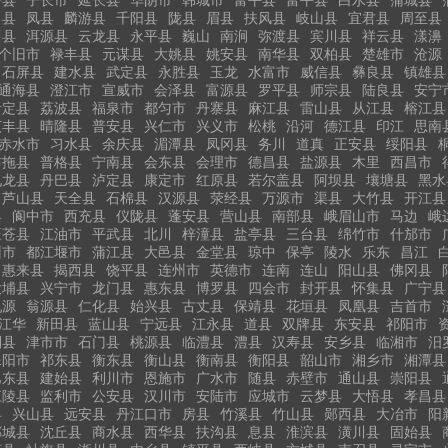
白县
凤县
麟游县
千阳县
陇县
眉县
扶风县
岐山县
宜君县
周至县
川县
洱源县
云龙县
永平县
巍山
南涧
弥渡县
宾川县
祥云县
漾濞
个旧市
禄丰县
元谋县
大姚县
姚安县
南华县
双柏县
楚雄市
沧源
石屏县
建水县
武定县
永胜县
玉龙
水富市
威信县
彝良县
镇雄县
通海县
澄江市
宣威市
会泽县
富源县
罗平县
师宗县
陆良县
安宁
贵定县
荔波县
福泉市
都匀市
丹寨县
麻江县
雷山县
从江县
榕江县
贞丰县
晴隆县
普安县
兴仁市
兴义市
松桃
沿河
德江县
印江
思南
赤水市
习水县
余庆县
湄潭县
凤冈县
务川
道真
正安县
绥阳县
布拖县
普格县
宁南县
会东县
会理市
德昌县
盐源县
木里
西昌市
九龙县
丹巴县
泸定县
康定市
红原县
若尔盖县
阿坝县
壤塘县
黑水
芦山县
天全县
石棉县
汉源县
荥经县
万源市
渠县
大竹县
开江县
县
阆中市
西充县
仪陇县
蓬安县
营山县
南部县
峨眉山市
马边
峨
旺苍县
江油市
平武县
北川
梓潼县
盐亭县
三台县
绵竹市
什邡市
州市
都江堰市
蒲江县
大邑县
金堂县
琼中
保亭
陵水
乐东
昌江
惠来县
揭西县
饶平县
连州市
英德市
连南
连山
阳山县
佛冈县
大埔县
兴宁市
龙门县
惠东县
博罗县
四会市
封开县
怀集县
广宁县
乳源
翁源县
仁化县
始兴县
古丈县
保靖县
花垣县
凤凰县
吉首市
江华
新田县
蓝山县
宁远县
江永县
道县
双牌县
东安县
祁阳市
利县
津市市
石门县
桃源县
临澧县
澧县
汉寿县
安乡县
临湘市
汨
耒阳市
祁东县
衡东县
衡山县
衡南县
衡阳县
韶山市
湘乡市
湘潭县
巴东县
建始县
利川市
恩施市
广水市
随县
赤壁市
通山县
崇阳县
江陵县
监利市
公安县
汉川市
安陆市
应城市
云梦县
大悟县
孝昌县
县
兴山县
远安县
丹江口市
房县
竹溪县
竹山县
郧西县
大冶市
阳
郸城县
沈丘县
商水县
西华县
扶沟县
息县
淮滨县
潢川县
固始县