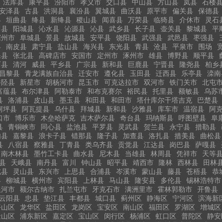
法库县
康平县
汾阳市
孝义市
交口县
中山县
方山县
岚县
石楼
安泽县
古县
洪洞县
襄汾县
翼城县
曲沃县
原平市
偏关县
保德县
县
垣曲县
绛县
新绛县
稷山县
闻喜县
万荣县
临猗县
介休市
灵石
川县
阳城县
沁水县
沁源县
沁县
武乡县
长子县
壶关县
黎城县
平
深州市
阜城县
景县
故城县
安平县
饶阳县
武强县
武邑县
枣强县
县
南皮县
肃宁县
盐山县
海兴县
东光县
青县
沧县
平泉市
围场
保县
张北县
高碑店市
安国市
定州市
涿州市
雄县
博野县
顺平县
西县
清河
威县
平乡县
广宗县
新和县
巨鹿县
宁晋县
隆尧县
柏乡
昌黎县
青龙满族自治县
迁安市
遵化县
玉田县
迁西县
乐亭县
滦南
井陉县
新星市
胡杨河市
昆玉市
可克达拉市
双河市
铁门关市
北屯
富蕴县
布尔津县
阿勒泰市
和布克赛尔
裕民县
托里县
额敏县
乌苏
县
洛浦县
皮山县
墨玉县
和田县
和田市
塔什库尔干塔吉克
巴楚县
柯坪县
阿瓦提县
乌什县
拜城县
新和县
沙雅县
库车市
温宿县
阿
口市
博乐市
木垒哈萨克
吉木萨尔县
奇台县
玛纳斯县
呼图壁县
阜
县
青铜峡市
同心县
盐池县
平罗县
灵武县
贺兰县
永宁县
措勒县
如县
嘉黎县
浪卡子县
错那县
隆子县
加查县
洛扎县
措美县
曲松县
县
八宿县
察雅县
丁青县
类乌齐县
贡觉县
江达县
岗巴县
萨嘎县
南木林县
墨竹工卡县
曲水县
尼木县
当雄县
林周县
凭祥市
天等
县
天峨县
南丹县
富川
钟山县
昭平县
靖西市
隆林
西林县
田林
北县
灵山县
东兴市
上思县
合浦县
岑溪市
蒙山县
藤县
苍梧县
恭
县
柳城县
横州市
宾阳县
上林县
马山县
隆安县
多伦县
锡林浩特市
根河市
额尔古纳市
扎兰屯市
牙克石市
满洲里市
霍林郭勒市
开鲁县
云阳县
忠县
垫江县
丰都县
城口县
蓟州区
静海区
宁河区
滨海新
坪山区
龙华区
盐田区
龙岗区
宝安区
南山区
福田区
罗湖区
增城区
金山区
浦东新区
嘉定区
宝山区
闵行区
杨浦区
虹口区
普陀区
静安