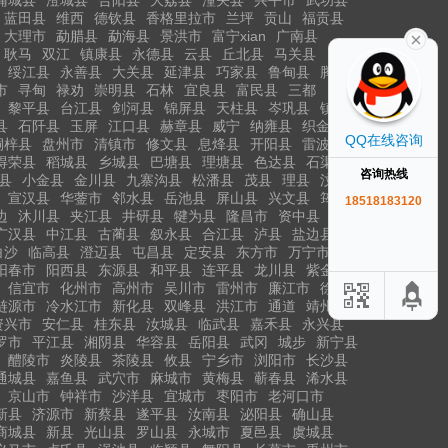
蓝田县
维西
德钦县
香格里拉市
兰坪
贡山
福贡县
大理市
勐腊县
勐海县
景洪市
富宁xian
广南县
耿马
双江
镇康县
永德县
云县
丘北县
马关县
绥江县
永善县
大关县
延津县
巧家县
鲁甸县
腾冲市
市
寻甸
禄劝
崇明县
石林
宜良县
富民县
三都
黎平县
台江县
剑河县
锦屏县
天柱县
岑巩县
镇远县
县
石阡县
玉屏
江口县
赫章县
威宁
纳雍县
织金县
QQ在线咨询
桐梓县
盘州市
清镇市
修文县
息烽县
开阳县
雷波县
得荣县
稻城县
乡城县
巴塘县
理塘县
色达县
石渠县
咨询热线
县
小金县
金川县
九寨沟县
松潘县
茂县
理县
汶川县
宣汉县
华蓥市
邻水县
岳池县
屏山县
兴文县
筠连县
18518183120
边
沐川县
夹江县
井研县
犍为县
隆昌市
资中县
广汉县
中江县
古蔺县
叙永县
合江县
泸县
盐边县
白沙
临高县
澄迈县
屯昌县
定安县
东方市
万宁市
阳春市
阳西县
东源县
和平县
连平县
龙川县
紫金县
信宜市
化州市
高州市
吴川市
雷州市
廉江市
徐闻县
涟源市
冷水江市
新化县
双峰县
洪江市
通道
靖州
资兴市
安仁县
桂东县
汝城县
临武县
嘉禾县
永兴县
罗市
平江县
湘阴县
华容县
岳阳县
武冈
城步
新宁县
醴陵市
炎陵县
茶陵县
攸县
宁乡市
浏阳市
长沙县
通城县
嘉鱼县
武穴市
麻城市
黄梅县
蕲春县
浠水县
京山市
钟祥市
沙洋县
宜城市
枣阳市
老河口市
新县
济源市
新蔡县
遂平县
汝南县
泌阳县
确山县
商城县
新县
光山县
罗山县
永城市
夏邑县
虞城县