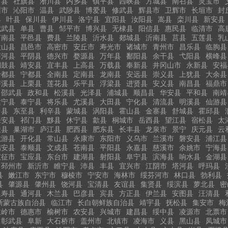
河县
社旗县
淅川县
内乡县
镇平县
西峡县
方城县
南召县
灵宝市
州市
沁阳市
温县
武陟县
博爱县
修武县
辉县市
卫辉市
长垣市
封
县
叶县
保川县
伊川县
洛宁县
宜阳县
汝阳县
嵩县
栾川县
新安县
成武县
单县
曹县
邹平市
博兴县
无棣县
阳信县
惠民县
临清市
高
莒南县
平邑县
费县
兰陵县
沂水县
郯城县
沂南县
莒县
五莲县
乳
微山县
昌邑市
高密市
安丘市
寿光市
诸城市
青州市
昌乐县
临朐县
商河县
平阴县
德兴市
婺源县
万年县
鄱阳县
余干县
弋阳县
横峰县
铜鼓县
靖安县
宜丰县
上高县
万载县
奉新县
井冈山市
永新县
安福
于都县
宁都县
全南县
定南县
龙南县
安远县
崇义县
上犹县
大余县
泸溪县
上栗县
莲花县
乐平县
浮梁县
进贤县
安义县
南昌县
福鼎市
邵武县
政和县
松溪县
光泽县
浦城县
顺昌县
华安县
平和县
南靖
建宁县
泰宁县
将乐县
尤溪县
大田县
宁化县
清流县
明溪县
仙游县
台县
东至县
利辛县
蒙城县
涡阳县
霍山县
金寨县
舒城县
霍邱县
来安县
祁门县
黟县
休宁县
歙县
桐城市
岳西县
望江县
宿松县
太
陵县
巢湖市
庐江县
肥西县
肥东县
长丰县
龙泉市
景宁
庆元县
云
龙游县
开化县
常山县
永康市
东阳市
义乌市
兰溪市
磐安县
浦江县
瑞安县
泰顺县
文成县
苍南县
平阳县
永嘉县
慈溪市
余姚市
宁海县
仪征市
宝应县
东台市
建湖县
射阳县
阜宁县
滨海县
响水县
金湖县
邳州市
新沂市
睢宁县
沛县
丰县
宜兴市
江阴市
塔河县
呼玛县
县
嫩江市
东宁市
穆棱市
宁安市
海林市
绥芬河市
林口县
勃利县
县
肇源县
肇州县
饶河县
宝清县
友谊县
集贤县
绥滨县
萝北县
密
延寿县
通河县
木兰县
巴彦县
宾县
方正县
伊兰县
安图县
汪清县
斯蒙古族自治县
临江市
长白朝鲜族自治县
靖宇县
抚松县
集安市
梅
主岭市
德惠市
榆树市
农安县
兴城市
建昌县
绥中县
凌源市
北票市
彰武县
阜新
大石桥市
盖州市
北镇市
凌海市
义县
黑山县
凤城市