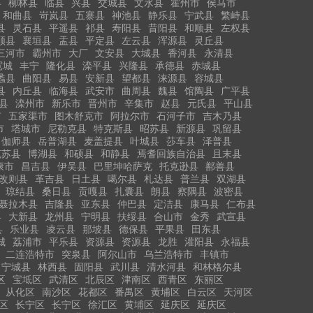
县
柳林县
临县
兴县
交城县
文水县
霍州市
侯马市
和曲县
岢岚县
五寨县
神池县
静乐县
宁武县
繁峙县
县
灵石县
平遥县
祁县
寿阳县
昔阳县
和顺县
左权县
顺县
襄垣县
盂县
平定县
左云县
浑源县
灵丘县
三河市
霸州市
大厂
文安县
大城县
香河县
永清县
宽城
丰宁
隆化县
滦平县
兴隆县
承德县
赤城县
蠡县
曲阳县
易县
安新县
望都县
涞源县
容城县
县
内丘县
临海县
武安市
曲周县
魏县
馆陶县
广平县
县
滦州市
新乐市
晋州市
辛集市
赵县
元氏县
平山县
市
五家渠市
图木舒克市
阿拉尔市
石河子市
吉木乃县
市
塔城市
尼勒克县
特克斯县
昭苏县
新源县
巩留县
伽师县
岳普湖县
麦盖提县
叶城县
莎车县
泽普县
克苏县
博湖县
和硕县
和静县
焉耆回族自治县
且末县
康市
昌吉县
伊吴县
巴里坤哈萨克
托克逊县
鄯善县
改则县
革吉县
日土县
噶尔县
札达县
普兰县
双湖县
琼结县
桑日县
贡嘎县
扎囊县
朗县
察隅县
波密县
聂拉木县
吉隆县
亚东县
仲巴县
定洁县
康马县
仁布县
县
大新县
龙州县
宁明县
扶绥县
合山市
金秀
武宣县
县
乐业县
凌云县
那坡县
德保县
平果县
田东县
城
荔浦市
平乐县
资源县
资源县
龙胜
灌阳县
永福县
二连浩特市
突泉县
阿尔山市
乌兰浩特市
丰镇市
宁城县
林西县
固阳县
武川县
清水河县
和林格尔县
区
宝坻区
武清区
北辰区
津南区
西青区
东丽区
从化区
南沙区
花都区
番禺区
黄埔区
白云区
天河区
区
长宁区
长宁区
徐汇区
黄埔区
延庆区
延庆区