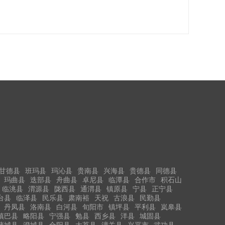
甘德县
班玛县
玛沁县
贵南县
兴海县
贵德县
同德县
玛曲县
迭部县
舟曲县
卓尼县
临潭县
合作市
积石山
临洮县
渭源县
陇西县
通渭县
镇原县
宁县
正宁县
台县
临泽县
民乐县
肃南裕
天祝
古浪县
民勤县
丹凤县
洛南县
白河县
旬阳市
镇坪县
平利县
岚皋县
镇巴县
略阳县
宁强县
勉县
西乡县
洋县
城固县
蒲城县
澄城县
合阳县
大荔县
潼关县
兴平市
武功县