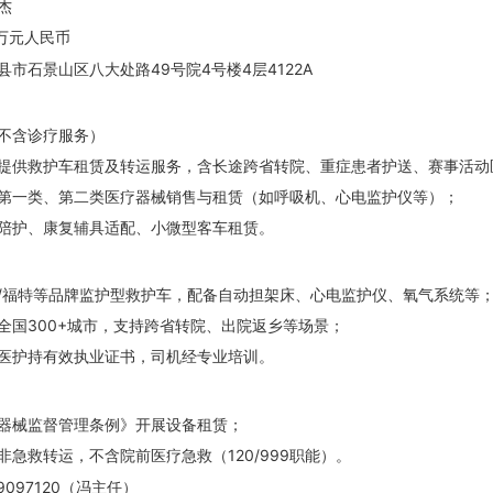
杰
0万元人民币
县市石景山区八大处路49号院4号楼4层4122A
不含诊疗服务）
提供救护车租赁及转运服务，含长途跨省转院、重症患者护送、赛事活动
第一类、第二类医疗器械销售与租赁（如呼吸机、心电监护仪等）；
陪护、康复辅具适配、小微型客车租赁。
/福特等品牌监护型救护车，配备自动担架床、心电监护仪、氧气系统等
全国300+城市，支持跨省转院、出院返乡等场景；
医护持有效执业证书，司机经专业培训。
器械监督管理条例》开展设备租赁；
非急救转运，不含院前医疗急救（120/999职能）。
9097120（冯主任）