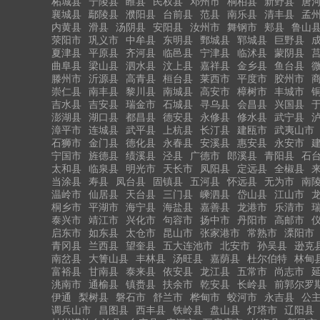
柘城县
宁陵县
睢县
民权县
邓州市
桐柏县
新野县
唐
襄城县
鄢陵县
濮阳县
台前县
范县
南乐县
清丰县
孟
内黄县
滑县
汤阴县
安阳县
汝州市
舞钢市
郏县
鲁山
荥阳市
巩义市
中牟县
东明县
鄄城县
郓城县
巨野县
夏津县
平原县
齐河县
临邑县
宁津县
临沭县
蒙阴县
曲阜县
梁山县
泗水县
汶上县
嘉祥县
金乡县
鱼台县
滕州市
沂源县
高青县
桓台县
莱西市
平度市
胶州市
崇仁县
南丰县
黎川县
南城县
高安市
樟树市
丰城市
吉水县
吉安县
瑞金市
石城县
寻乌县
会昌县
兴国县
澎湖县
湖口县
都昌县
德安县
永修县
修水县
武宁县
漳平市
连城县
武平县
上杭县
长汀县
建瓯市
武夷山市
石狮市
金门县
德化县
永春县
安溪县
惠安县
永安市
宁国市
旌德县
绩溪县
泾县
广德市
郎溪县
青阳县
石
太和县
临泉县
明光市
天长市
凤阳县
定远县
全椒县
当涂县
寿县
凤台县
固镇县
五河县
怀远县
无为市
南
温岭市
仙居县
天台县
三门县
嵊泗县
岱山县
江山市
桐乡市
平湖市
海宁县
海盐县
嘉善县
龙港市
乐清市
泰兴市
靖江市
兴化市
句容市
扬中市
丹阳市
高邮市
启东市
如东县
太仓市
昆山市
张家港市
常熟市
溧阳市
青冈县
兰西县
望奎县
五大连池市
北安市
孙吴县
逊克
南岔县
大箐山县
丰林县
汤旺县
嘉荫县
杜尔伯特
林甸
富裕县
甘南县
泰来县
依安县
龙江县
五常市
尚志市
洮南市
通榆县
镇赉县
扶余市
乾安县
长岭县
前郭尔罗
伊通
梨树县
磐石市
舒兰市
桦甸市
蛟河市
永吉县
公
调兵山市
昌图县
西丰县
铁岭县
盘山县
灯塔市
辽阳县