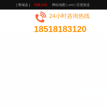
[ 郸城县 ]
切换分站
网站地图
|
xml
|
百度推送
24小时咨询热线
18518183120