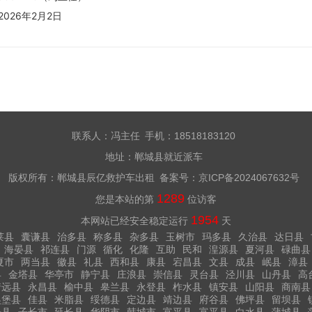
2026年2月2日
联系人：冯主任 手机：18518183120
地址：郸城县就近派车
版权所有：郸城县辰亿救护车出租 备案号：
京ICP备2024067632号
1289
您是本站的第
位访客
1954
本网站已经安全稳定运行
天
莱县
囊谦县
治多县
称多县
杂多县
玉树市
玛多县
久治县
达日县
海晏县
祁连县
门源
循化
化隆
互助
民和
湟源县
夏河县
碌曲县
夏市
两当县
徽县
礼县
西和县
康县
宕昌县
文县
成县
岷县
漳县
县
金塔县
华亭市
静宁县
庄浪县
崇信县
灵台县
泾川县
山丹县
高
靖远县
永昌县
榆中县
皋兰县
永登县
柞水县
镇安县
山阳县
商南县
吴堡县
佳县
米脂县
绥德县
定边县
靖边县
府谷县
佛坪县
留坝县
丹县
子长市
延长县
华阴市
韩城市
富平县
富平县
白水县
蒲城县