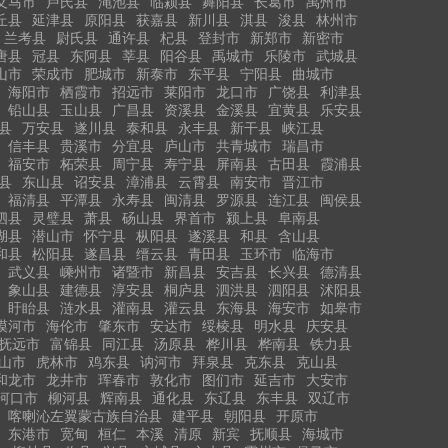
义马市
卢氏县
渑池县
临颍县
舞阳县
长葛市
禹州市
丘县
延津县
原阳县
获嘉县
新川县
淇县
浚县
林州市
兰考县
尉氏县
通许县
杞县
登封市
新郑市
新密市
唐县
冠县
东阿县
莘县
阳谷县
禹城市
乐陵市
武城县
山市
荣成市
肥城市
新泰市
东平县
宁阳县
曲城市
海阳市
栖霞市
招远市
莱阳市
龙口市
广饶县
利津县
铅山县
玉山县
广昌县
资溪县
金溪县
宜黄县
乐安县
县
万安县
遂川县
泰和县
永丰县
新干县
峡江县
信丰县
贵溪市
分宜县
庐山市
共青城市
瑞昌市
福安市
柘荣县
周宁县
寿宁县
屏南县
古田县
霞浦县
县
东山县
诏安县
漳浦县
云霄县
南安市
晋江市
福清县
平潭县
永寿县
闽清县
罗源县
连江县
闽侯县
泗县
灵璧县
萧县
砀山县
界首市
颍上县
阜南县
湖县
潜山市
怀宁县
枞阳县
遂溪县
和县
含山县
和县
松阳县
遂昌县
缙云县
青田县
玉环市
临海市
武义县
嵊州市
诸暨市
新昌县
安吉县
长兴县
德清县
象山县
建德县
淳安县
桐庐县
泗洪县
泗阳县
沭阳县
盱眙县
涟水县
灌南县
灌云县
东海县
海安市
如皋市
漠河市
海伦市
肇东市
安达市
绥棱县
明水县
庆安县
抚远市
富锦县
同江县
汤原县
桦川县
桦南县
铁力县
山市
虎林市
鸡东县
讷河市
拜泉县
克东县
克山县
和龙市
龙井市
珲春市
敦化市
图们市
延吉市
大安市
河口市
柳河县
辉南县
通化县
东辽县
东丰县
双辽市
喀喇沁左翼蒙古族自治县
建平县
朝阳县
开原市
东港市
宽甸
桓仁
本溪
清原
新宾
抚顺县
海城市